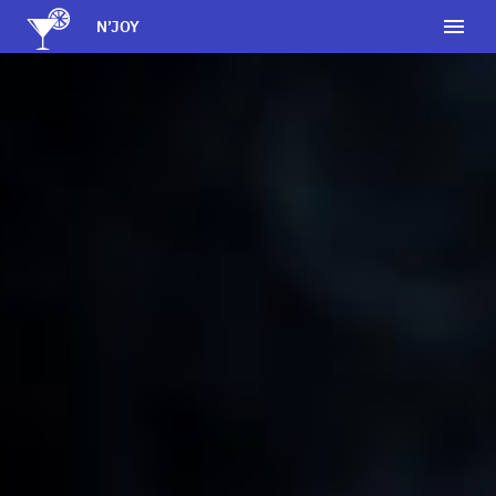
N’JOY