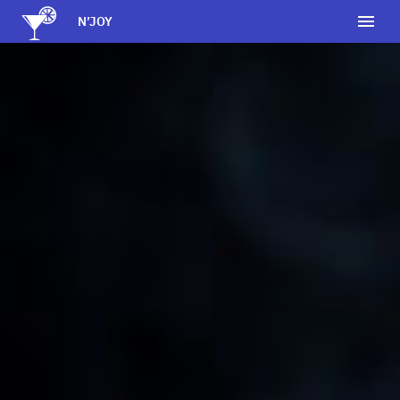
N’JOY